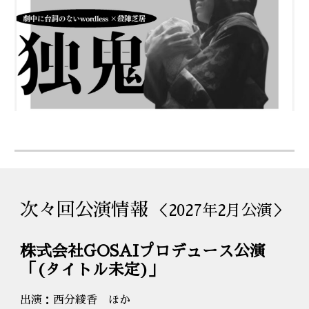
次々回
公演情報
＜202
7
年2月公演＞
株式会社GOSAIプロデュース公演
「
(タイトル未定)
」
出演：西分綾香 ほか