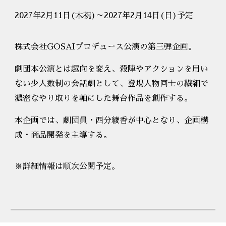
202
7
年2月
11
日(木祝)～202
7
年2月
14
日(日)予定
株式会社GOSAIプロデュース公演の第三弾企画。
劇団本公演とは趣向を変え、殺陣やアクションを用い
ない少人数制の会話劇として、登場人物同士の繊細で
濃密なやり取りを軸にした舞台作品を創作する。
本企画では、劇団員・西分綾香が中心となり、企画構
成・商品開発を主導する。
※詳細情報は順次公開予定。