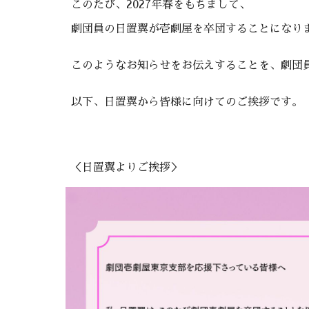
このたび、202
7
年
春
をもちまして、
劇団員の
日置翼が壱劇屋を卒団することになり
このようなお知らせをお伝えすることを、劇団
以下、
日置翼から
皆様に向けてのご挨拶です。
＜
日置翼
よりご挨拶＞